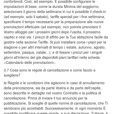
confortevoli. Così, ad esempio, È possibile configurare le
impostazioni di base, come la durata Minima del soggiorno,
selezionare il giorno della settimana in cui è possibile il check-in
(ad esempio, solo il sabato), tariffe speciali per i fine settimana,
specificare il tempo necessario per la preparazione alle nuove
prenotazioni effettuate (ad esempio, non potrete prenotare il
Vostro alloggio per i prossimi giorni dopo l'uscita, il prossimo
ospite) e così via. I prezzi di affitto per la Tua abitazione facile da
gestire nella sezione Tariffe. Si può installare come i piani per la
stagione o per altri intervalli di tempo ( estate, autunno, agosto,
settembre, pasqua, natale...), e di fissare i prezzi per i singoli
giorni all'interno del già disponibili piani tariffari nella scheda
«Calendario delle prenotazioni».
3.7 Cosa sono le regole di cancellazione e come faccio a
scegliere?
le Regole e le condizioni che agiscono in caso di annullamento
della prenotazione, sia da parte Vostra e da parte dell'ospite,
sono descritte in dettaglio nel nostro Contratto e la politica di
cancellazione. Prima di inviare il tuo annuncio per la
pubblicazione, Si sceglie di quelle norme di cancellazione, che Ti
sembrano più accettabili. Successivamente, in ogni momento È
possibile modificare queste regole, a sua discrezione. Tuttavia, è