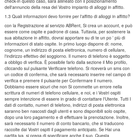
check-in questo caso, sarà allineato con il posizionamento
dell'annuncio della resa del Vostro impianto di alloggi in affitto.
1.3 Quali informazioni devo fornire per l'affitto di alloggi in affitto?
con la Registrazione al servizio ABRent, Si crea un account, e può
essere come ospite e padrone di casa. Tuttavia, per sostenere la
sua abitazione in affitto, dovrai apportare su di te un po ' più di
informazioni di stato ospite. In primo luogo disporre di: nome,
cognome, un indirizzo di posta elettronica, numero di cellulare,
l'indirizzo effettivo del soggiorno. Il numero di telefono è soggetto
a obbligo di verifica. È possibile farlo dalla sezione il Mio profilo,
cliccando sul pulsante Verificare telefono. Si riceverà un sms con
un codice di conferma, che sarà necessario inserire nel campo di
verifica e premere il pulsante per Confermare il numero.
Dobbiamo essere sicuri che non Si commette un errore nella
scrittura di numeri di telefono cellulare, e noi, e i Vostri ospiti
sempre intenzione di essere in grado di contattare l'Utente. Tutti I
dati di contatto, numeri di telefono, indirizzi di posta elettronica
saranno ben nascosti dagli utenti e sono disponibili solo ospite,
dopo una loro pagamento e di effettuare la prenotazione. Inoltre,
sarà necessario il numero di conto bancario, che si traducono
raccolte dai Vostri ospiti il pagamento anticipato. Se Hai una
partita iva, si prega di specificare anche il suo. Questa