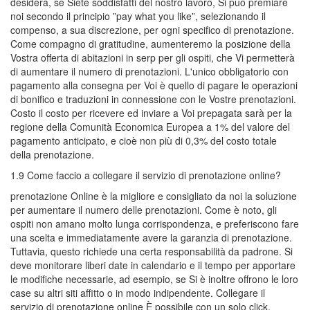
desidera, se Siete soddisfatti del nostro lavoro, Si può premiare
noi secondo il principio ”pay what you like”, selezionando il
compenso, a sua discrezione, per ogni specifico di prenotazione.
Come compagno di gratitudine, aumenteremo la posizione della
Vostra offerta di abitazioni in serp per gli ospiti, che Vi permetterà
di aumentare il numero di prenotazioni. L'unico obbligatorio con
pagamento alla consegna per Voi è quello di pagare le operazioni
di bonifico e traduzioni in connessione con le Vostre prenotazioni.
Costo il costo per ricevere ed inviare a Voi prepagata sarà per la
regione della Comunità Economica Europea a 1% del valore del
pagamento anticipato, e cioè non più di 0,3% del costo totale
della prenotazione.
1.9 Come faccio a collegare il servizio di prenotazione online?
prenotazione Online è la migliore e consigliato da noi la soluzione
per aumentare il numero delle prenotazioni. Come è noto, gli
ospiti non amano molto lunga corrispondenza, e preferiscono fare
una scelta e immediatamente avere la garanzia di prenotazione.
Tuttavia, questo richiede una certa responsabilità da padrone. Si
deve monitorare liberi date in calendario e il tempo per apportare
le modifiche necessarie, ad esempio, se Si è inoltre offrono le loro
case su altri siti affitto o in modo indipendente. Collegare il
servizio di prenotazione online È possibile con un solo click,