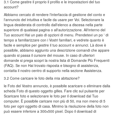
3.1 Come gestire il proprio il profilo e le impostazioni del tuo
account?
Abbiamo cercato di rendere l'interfaccia di gestione del conto e
l'annuncio del intuitiva e facile da usare per Voi. Selezionare la
lingua desiderata di controllo dall'elenco a discesa nella parte
superiore di qualsiasi pagina o all'autorizzazione. All'interno del
Tuo account Hai un paio di opzioni di menu. Prendetevi un po ' di
tempo a familiarizzare con i Vostri familiari, e vedrete quanto è
facile e semplice per gestire il tuo account e annunci. Là dove è
possibile, abbiamo aggiunto una descrizione comandi che appare
quando si passa il cursore del mouse. In caso di ulteriori
domande si prega scopri la nostra lista di Domande Più Frequenti
(FAQ). Se non Hai trovato risposta e bisogno di assistenza,
contatta il nostro centro di supporto nella sezione Assistenza.
3.2 Come caricare le foto della mia abitazione?
le Foto del Vostro annuncio, è possibile scaricare o eliminare dalla
scheda Foto di questo oggetto gilles. Fare clic sul pulsante per
Scaricare foto e selezionare le foto per il download dal Tuo
computer. È possibile caricare non più di 50, ma non meno di 5
foto per ogni oggetto di casa. Minimo la risoluzione della foto non
può essere inferiore a 300х500 pixel. Dopo il download di