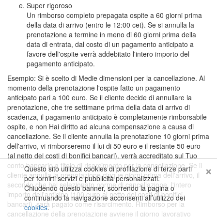
Super rigoroso
Un rimborso completo prepagata ospite a 60 giorni prima
della data di arrivo (entro le 12:00 cet). Se si annulla la
prenotazione a termine in meno di 60 giorni prima della
data di entrata, dal costo di un pagamento anticipato a
favore dell'ospite verrà addebitato l'intero importo del
pagamento anticipato.
Esempio: Si è scelto di Medie dimensioni per la cancellazione. Al
momento della prenotazione l'ospite fatto un pagamento
anticipato pari a 100 euro. Se il cliente decide di annullare la
prenotazione, che tre settimane prima della data di arrivo di
scadenza, il pagamento anticipato è completamente rimborsabile
ospite, e non Hai diritto ad alcuna compensazione a causa di
cancellazione. Se il cliente annulla la prenotazione 10 giorni prima
dell'arrivo, vi rimborseremo il lui di 50 euro e il restante 50 euro
(al netto dei costi di bonifici bancari), verrà accreditato sul Tuo
conto bancario a titolo di risarcimento per la cancellazione. Se il
×
Questo sito utilizza cookies di profilazione di terze parti
cliente annulla la prenotazione cinque giorni prima dell'arrivo, il
per fornirti servizi e pubblicità personalizzati.
secondo che hai selezionato norme di cancellazione, l'intero
Chiudendo questo banner, scorrendo la pagina o
importo dell'anticipo (100 euro al netto dei costi di bonifici
continuando la navigazione acconsenti all’utilizzo dei
bancari), sarà pagato come risarcimento. Rimborso per la
cookies
.
cancellazione della prenotazione avviene il giorno lavorativo