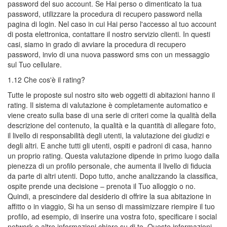
password del suo account. Se Hai perso o dimenticato la tua
password, utilizzare la procedura di recupero password nella
pagina di login. Nel caso in cui Hai perso l'accesso al tuo account
di posta elettronica, contattare il nostro servizio clienti. In questi
casi, siamo in grado di avviare la procedura di recupero
password, invio di una nuova password sms con un messaggio
sul Tuo cellulare.
1.12 Che cos'è il rating?
Tutte le proposte sul nostro sito web oggetti di abitazioni hanno il
rating. Il sistema di valutazione è completamente automatico e
viene creato sulla base di una serie di criteri come la qualità della
descrizione del contenuto, la qualità e la quantità di allegare foto,
il livello di responsabilità degli utenti, la valutazione dei giudizi e
degli altri. E anche tutti gli utenti, ospiti e padroni di casa, hanno
un proprio rating. Questa valutazione dipende in primo luogo dalla
pienezza di un profilo personale, che aumenta il livello di fiducia
da parte di altri utenti. Dopo tutto, anche analizzando la classifica,
ospite prende una decisione – prenota il Tuo alloggio o no.
Quindi, a prescindere dal desiderio di offrire la sua abitazione in
affitto o in viaggio, Si ha un senso di massimizzare riempire il tuo
profilo, ad esempio, di inserire una vostra foto, specificare i social
network e altre informazioni chiare su di te. Queste informazioni