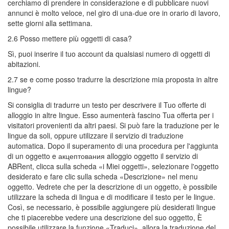
cerchiamo di prendere in considerazione e di pubblicare nuovi
annunci è molto veloce, nel giro di una-due ore in orario di lavoro,
sette giorni alla settimana.
2.6 Posso mettere più oggetti di casa?
Sì, puoi inserire il tuo account da qualsiasi numero di oggetti di
abitazioni.
2.7 se e come posso tradurre la descrizione mia proposta in altre
lingue?
Si consiglia di tradurre un testo per descrivere il Tuo offerte di
alloggio in altre lingue. Esso aumenterà fascino Tua offerta per i
visitatori provenienti da altri paesi. Si può fare la traduzione per le
lingue da soli, oppure utilizzare il servizio di traduzione
automatica. Dopo il superamento di una procedura per l'aggiunta
di un oggetto e акцептования alloggio oggetto il servizio di
ABRent, clicca sulla scheda «i Miei oggetti», selezionare l'oggetto
desiderato e fare clic sulla scheda «Descrizione» nel menu
oggetto. Vedrete che per la descrizione di un oggetto, è possibile
utilizzare la scheda di lingua e di modificare il testo per le lingue.
Così, se necessario, è possibile aggiungere più desiderati lingue
che ti piacerebbe vedere una descrizione del suo oggetto, È
possibile utilizzare la funzione «Traduci», allora la traduzione del