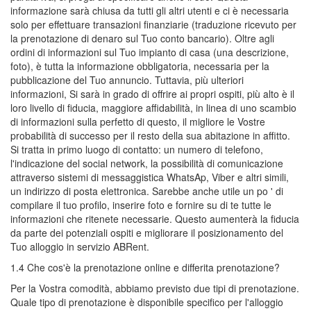
informazione sarà chiusa da tutti gli altri utenti e ci è necessaria
solo per effettuare transazioni finanziarie (traduzione ricevuto per
la prenotazione di denaro sul Tuo conto bancario). Oltre agli
ordini di informazioni sul Tuo impianto di casa (una descrizione,
foto), è tutta la informazione obbligatoria, necessaria per la
pubblicazione del Tuo annuncio. Tuttavia, più ulteriori
informazioni, Si sarà in grado di offrire ai propri ospiti, più alto è il
loro livello di fiducia, maggiore affidabilità, in linea di uno scambio
di informazioni sulla perfetto di questo, il migliore le Vostre
probabilità di successo per il resto della sua abitazione in affitto.
Si tratta in primo luogo di contatto: un numero di telefono,
l'indicazione del social network, la possibilità di comunicazione
attraverso sistemi di messaggistica WhatsAp, Viber e altri simili,
un indirizzo di posta elettronica. Sarebbe anche utile un po ' di
compilare il tuo profilo, inserire foto e fornire su di te tutte le
informazioni che ritenete necessarie. Questo aumenterà la fiducia
da parte dei potenziali ospiti e migliorare il posizionamento del
Tuo alloggio in servizio ABRent.
1.4 Che cos'è la prenotazione online e differita prenotazione?
Per la Vostra comodità, abbiamo previsto due tipi di prenotazione.
Quale tipo di prenotazione è disponibile specifico per l'alloggio