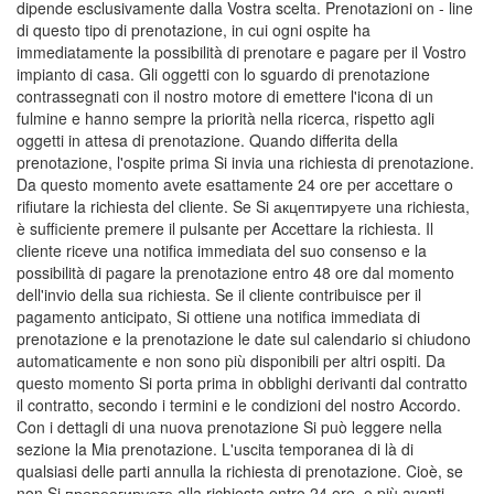
dipende esclusivamente dalla Vostra scelta. Prenotazioni on - line
di questo tipo di prenotazione, in cui ogni ospite ha
immediatamente la possibilità di prenotare e pagare per il Vostro
impianto di casa. Gli oggetti con lo sguardo di prenotazione
contrassegnati con il nostro motore di emettere l'icona di un
fulmine e hanno sempre la priorità nella ricerca, rispetto agli
oggetti in attesa di prenotazione. Quando differita della
prenotazione, l'ospite prima Si invia una richiesta di prenotazione.
Da questo momento avete esattamente 24 ore per accettare o
rifiutare la richiesta del cliente. Se Si акцептируете una richiesta,
è sufficiente premere il pulsante per Accettare la richiesta. Il
cliente riceve una notifica immediata del suo consenso e la
possibilità di pagare la prenotazione entro 48 ore dal momento
dell'invio della sua richiesta. Se il cliente contribuisce per il
pagamento anticipato, Si ottiene una notifica immediata di
prenotazione e la prenotazione le date sul calendario si chiudono
automaticamente e non sono più disponibili per altri ospiti. Da
questo momento Si porta prima in obblighi derivanti dal contratto
il contratto, secondo i termini e le condizioni del nostro Accordo.
Con i dettagli di una nuova prenotazione Si può leggere nella
sezione la Mia prenotazione. L'uscita temporanea di là di
qualsiasi delle parti annulla la richiesta di prenotazione. Cioè, se
non Si прореагируете alla richiesta entro 24 ore, o più avanti,