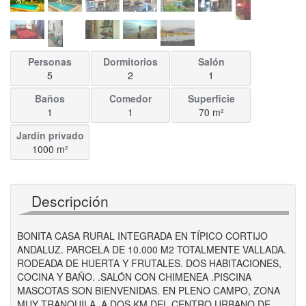
Personas
Dormitorios
Salón
5
2
1
Baños
Comedor
Superficie
1
1
70
m
²
Jardín privado
1000
m
²
Descripción
BONITA CASA RURAL INTEGRADA EN TÍPICO CORTIJO
ANDALUZ. PARCELA DE 10.000 M2 TOTALMENTE VALLADA.
RODEADA DE HUERTA Y FRUTALES. DOS HABITACIONES,
COCINA Y BAÑO. .SALÓN CON CHIMENEA .PISCINA
MASCOTAS SON BIENVENIDAS. EN PLENO CAMPO, ZONA
MUY TRANQUILA, A DOS KM DEL CENTRO URBANO DE