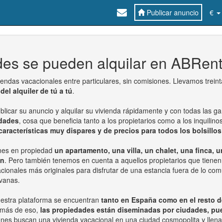
Publicar anuncio
€
des se pueden alquilar en ABRen
iendas vacacionales entre particulares, sin comisiones. Llevamos trein
del alquiler de tú a tú
.
licar su anuncio y alquilar su vivienda rápidamente y con todas las ga
edades
, cosa que beneficia tanto a los propietarios como a los inquilin
características muy dispares y de precios para todos los bolsillos
ienes en propiedad
un apartamento, una villa, un chalet, una finca, 
ón
. Pero también tenemos en cuenta a aquellos propietarios que tienen 
ionales más originales para disfrutar de una estancia fuera de lo comú
avanas.
nuestra plataforma se encuentran
tanto en España como en el resto 
emás de eso,
las propiedades están diseminadas por ciudades, pue
uienes buscan una vivienda vacacional en una ciudad cosmopolita y lle