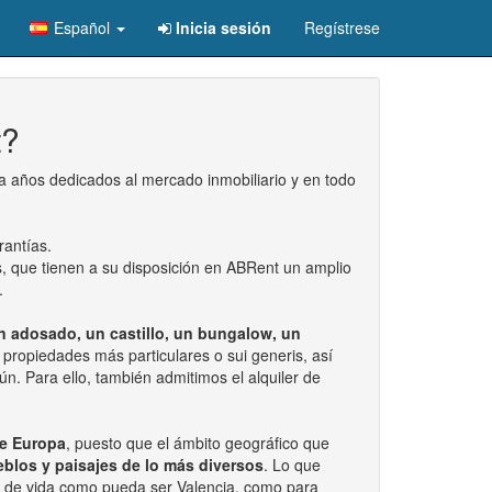
Español
Inicia sesión
Regístrese
t?
ta años dedicados al mercado inmobiliario y en todo
rantías.
os, que tienen a su disposición en ABRent un amplio
.
un adosado, un castillo, un bungalow, un
propiedades más particulares o sui generis, así
n. Para ello, también admitimos el alquiler de
de Europa
, puesto que el ámbito geográfico que
blos y paisajes de lo más diversos
. Lo que
na de vida como pueda ser Valencia, como para