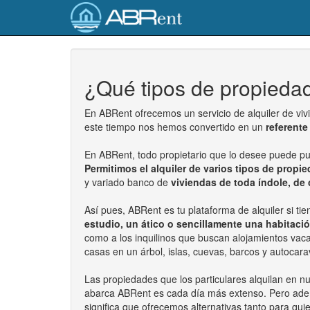
¿Qué tipos de propieda
En ABRent ofrecemos un servicio de alquiler de viv
este tiempo nos hemos convertido en un
referente 
En ABRent, todo propietario que lo desee puede pub
Permitimos el alquiler de varios tipos de propi
y variado banco de
viviendas de toda índole, de 
Así pues, ABRent es tu plataforma de alquiler si t
estudio, un ático o sencillamente una habitaci
como a los inquilinos que buscan alojamientos vacac
casas en un árbol, islas, cuevas, barcos y autocar
Las propiedades que los particulares alquilan en 
abarca ABRent es cada día más extenso. Pero ad
significa que ofrecemos alternativas tanto para q